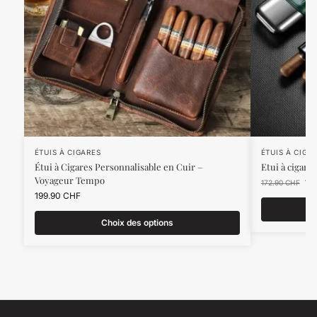
ÉTUIS À CIGARES
ÉTUIS À CIGA
Étui à Cigares Personnalisable en Cuir –
Etui à cigares
Voyageur Tempo
14
172.90
CHF
199.90
CHF
Choix des options