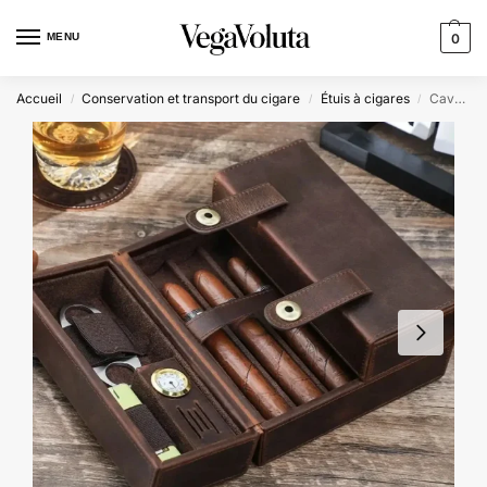
MENU
0
Accueil
Conservation et transport du cigare
Étuis à cigares
Cave à Cigares personnalisable en Cuir – Voyageur King
/
/
/