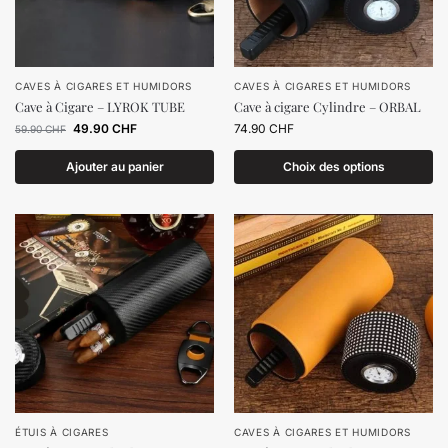
CAVES À CIGARES ET HUMIDORS
CAVES À CIGARES ET HUMIDORS
Cave à Cigare – LYROK TUBE
Cave à cigare Cylindre – ORBAL
49.90
CHF
74.90
CHF
59.90
CHF
Ajouter au panier
Choix des options
ÉTUIS À CIGARES
CAVES À CIGARES ET HUMIDORS