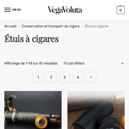
MENU
0
Accueil
Conservation et transport du cigare
Étuis à cigares
/
/
Étuis à cigares
Affichage de 1–16 sur 61 résultats
1
2
3
4
-17%