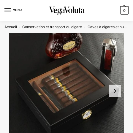
MENU
0
Accueil
Conservation et transport du cigare
Caves à cigares et humidors
/
/