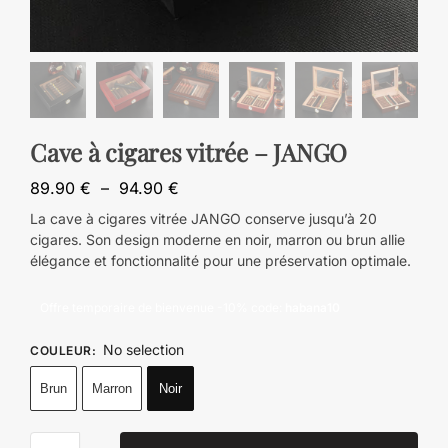
Cave à cigares vitrée – JANGO
89.90
€
–
94.90
€
La cave à cigares vitrée JANGO conserve jusqu’à 20
cigares. Son design moderne en noir, marron ou brun allie
élégance et fonctionnalité pour une préservation optimale.
Offre temporaire de bienvenue -10% code:
habana10
No selection
COULEUR
:
Brun
Marron
Noir