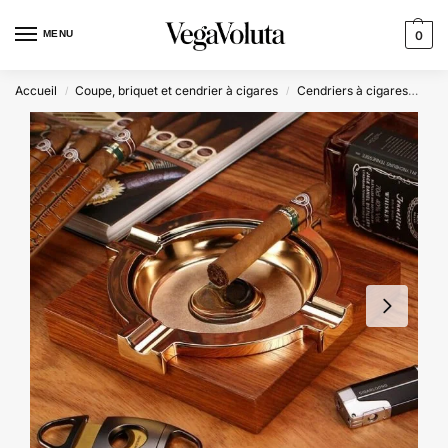
MENU
0
Accueil
Coupe, briquet et cendrier à cigares
Cendriers à cigares
Cen
/
/