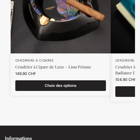
CENDRIERS À CIGARES
CENDRIERS À 
Cendrier à Cigare de Luxe – Lion Prisme
Cendrier à C
Radiance Du
149.90
CHF
104.90
CHF
Choix des options
Informations