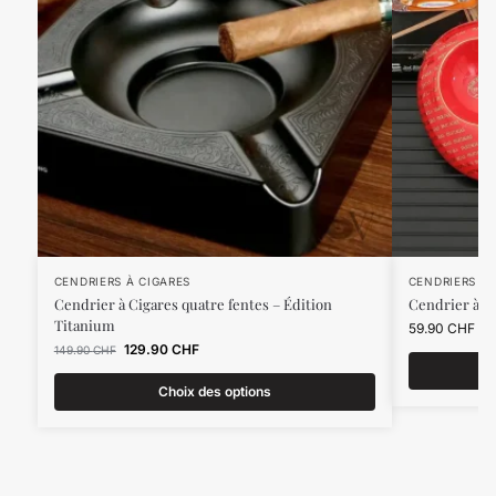
CENDRIERS À CIGARES
CENDRIERS À 
Cendrier à Cigares quatre fentes – Édition
Cendrier à C
Titanium
59.90
CHF
129.90
CHF
149.90
CHF
Choix des options