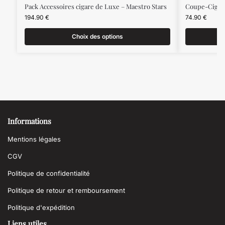
Pack Accessoires cigare de Luxe – Maestro Stars
Coupe-Cigare
194.90
€
74.90
€
Choix des options
Informations
Mentions légales
CGV
Politique de confidentialité
Politique de retour et remboursement
Politique d'expédition
Liens utiles