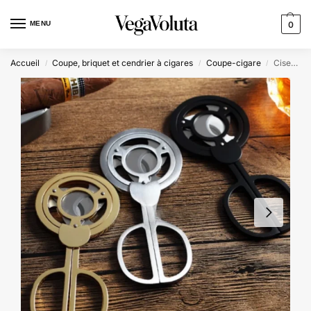
MENU
0
Accueil
Coupe, briquet et cendrier à cigares
Coupe-cigare
Ciseaux Coupe Cigare 3 lames – BLADE
/
/
/