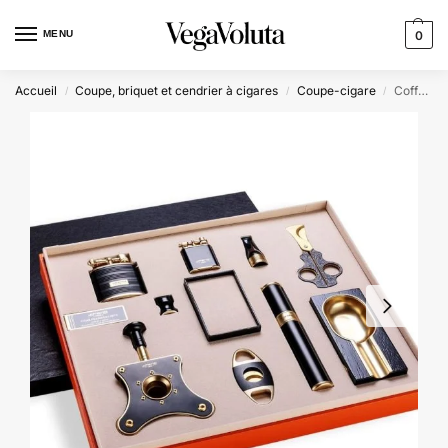
MENU
0
Accueil
Coupe, briquet et cendrier à cigares
Coupe-cigare
Coffret du Cigare de luxe 10 pièces – EZOV
/
/
/