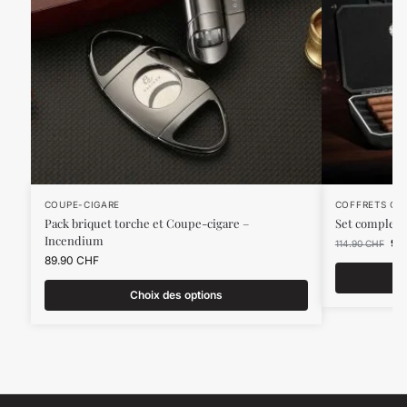
COUPE-CIGARE
COFFRETS CA
Pack briquet torche et Coupe-cigare –
Set complet 
Incendium
99
114.90
CHF
89.90
CHF
Choix des options