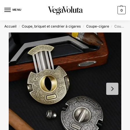
MENU
0
Accueil
Coupe, briquet et cendrier à cigares
Coupe-cigare
Coupe-Cigare Circulaire – Héritage Edition
/
/
/