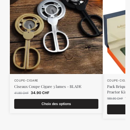
COUPE-CIGARE
COUPE-CIGAR
Ciseaux Coupe Cigare 3 lames – BLADE
Pack Briquet
Praetor King
34.90
CHF
41.90
CHF
16
189.90
CHF
Choix des options