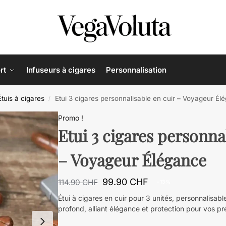
rt
Infuseurs à cigares
Personnalisation
Étuis à cigares
Etui 3 cigares personnalisable en cuir – Voyageur Él
/
Promo !
Etui 3 cigares personna
– Voyageur Élégance
99.90
CHF
114.90
CHF
-13%
Étui à cigares en cuir pour 3 unités, personnalisab
profond, alliant élégance et protection pour vos p