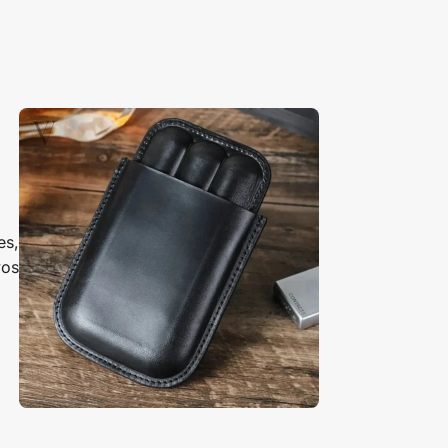
es,
vos