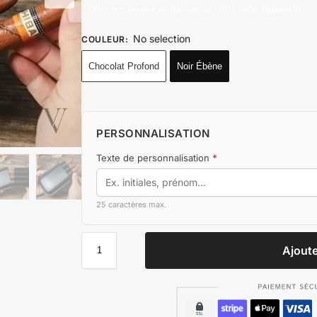
Offre temporaire de bienvenue -10% code:
habana10
No selection
COULEUR
:
Chocolat Profond
Noir Ébène
PERSONNALISATION
Texte de personnalisation
*
25 caractères max.
Ajoute