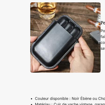
Pe
Po
fa
co
sa
Couleur disponible : Noir Ébène ou Ch
Matériau : Cuir de vache vintage, garant