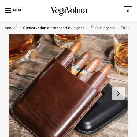
MENU
0
Accueil
Conservation et transport du cigare
Étuis à cigares
Etui 4 cigares personnalisable en cuir – Voyageur Elixir
/
/
/