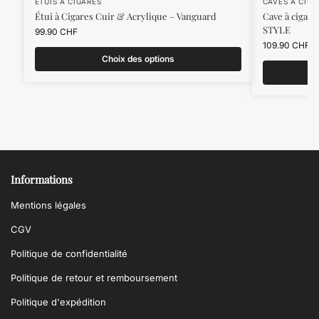
ÉTUIS À CIGARES
CAVES À CIGA
Étui à Cigares Cuir & Acrylique – Vanguard
Cave à cigar
STYLE
99.90
CHF
109.90
CHF
Choix des options
Informations
Mentions légales
CGV
Politique de confidentialité
Politique de retour et remboursement
Politique d'expédition