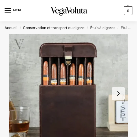
MENU
0
Accueil
Conservation et transport du cigare
Étuis à cigares
Étui à cigares personnalisable en cuir – Voyageur Slice
/
/
/