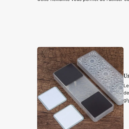
Us
Le
de
gl