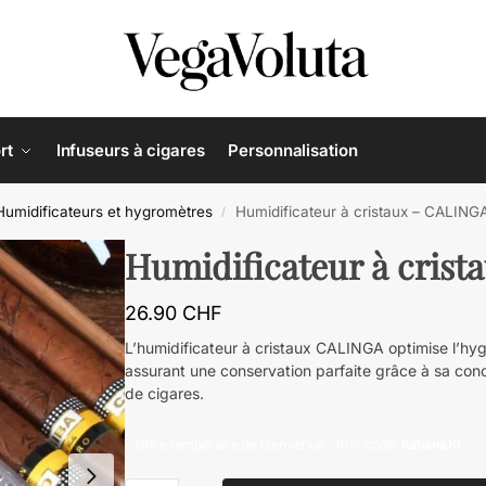
rt
Infuseurs à cigares
Personnalisation
Humidificateurs et hygromètres
Humidificateur à cristaux – CALING
/
Humidificateur à cris
26.90
CHF
L’humidificateur à cristaux CALINGA optimise l’hyg
assurant une conservation parfaite grâce à sa con
de cigares.
Offre temporaire de bienvenue -10% code:
habana10