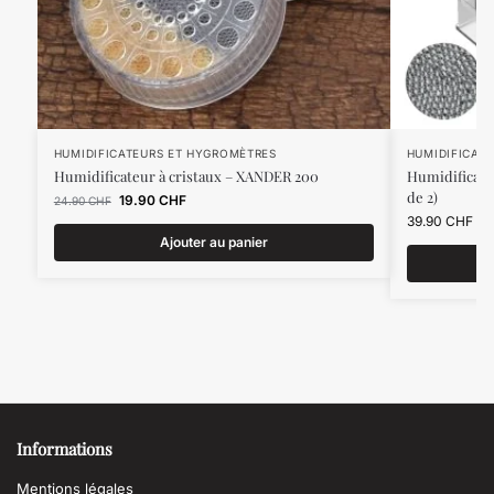
HUMIDIFICATEURS ET HYGROMÈTRES
HUMIDIFICAT
Humidificateur à cristaux – XANDER 200
Humidificateu
de 2)
19.90
CHF
24.90
CHF
39.90
CHF
Ajouter au panier
Informations
Mentions légales