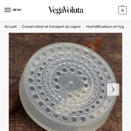
MENU
0
Accueil
Conservation et transport du cigare
Humidificateurs et hygromètres
/
/