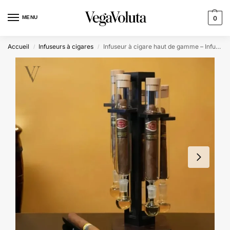
MENU
0
Accueil
Infuseurs à cigares
Infuseur à cigare haut de gamme – Infusio Arcanum| 5 cigares
/
/