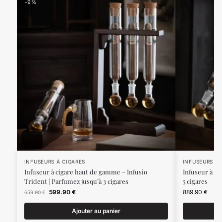
-9%
INFUSEURS À CIGARES
INFUSEURS À 
Infuseur à cigare haut de gamme – Infusio
Infuseur à ci
Trident | Parfumez jusqu’à 3 cigares
5 cigares
599.90
€
889.90
€
659.90
€
Ajouter au panier