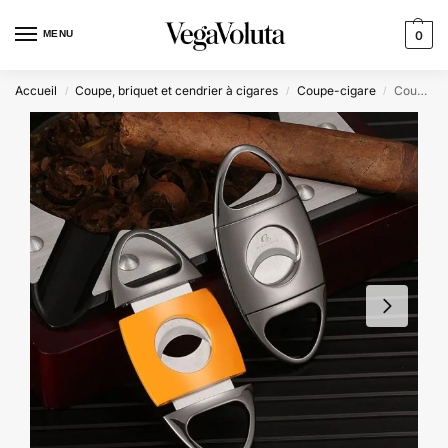
MENU
0
Accueil
Coupe, briquet et cendrier à cigares
Coupe-cigare
Coupe Cigare – Steel Edition
/
/
/