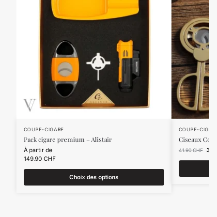
COUPE-CIGARE
COUPE-CIGAR
Pack cigare premium – Alistair
Ciseaux Coup
À partir de
34
41.90
CHF
149.90
CHF
Choix des options